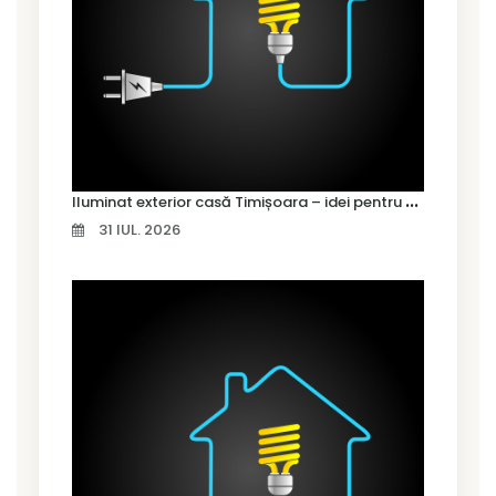
I
luminat exterior casă Timișoara – idei pentru siguranță și confort
31 IUL. 2026