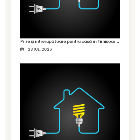
P
rize și întrerupătoare pentru casă în Timișoara – cum alegi variantele potrivite
23 IUL. 2026