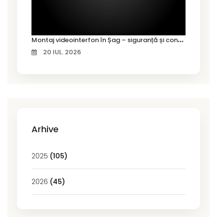
M
ontaj videointerfon în Șag – siguranță și control pentru locuința ta
20 IUL. 2026
Arhive
2025
(105)
2026
(45)