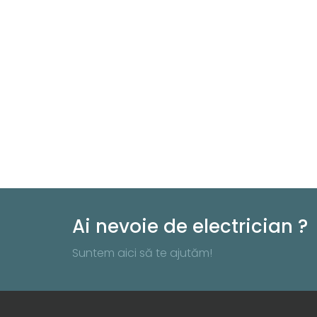
Ai nevoie de electrician ?
Suntem aici să te ajutăm!