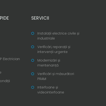
PIDE
SERVICII
Instalații electrice civile și
industriale
Verificări, reparații și
intervenții urgente
 Electrician
Modernizări și
mentenanță
e
Verificări și măsurători
PRAM
ondiții
Interfoane și
videointerfoane