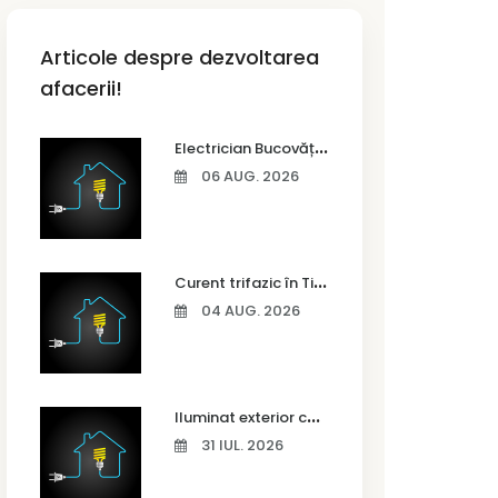
Articole despre dezvoltarea
afacerii!
E
lectrician Bucovăț – instalații electrice complete pentru case noi
06 AUG. 2026
C
urent trifazic în Timișoara – când ai nevoie și cum îl alegi
04 AUG. 2026
I
luminat exterior casă Timișoara – idei pentru siguranță și confort
31 IUL. 2026