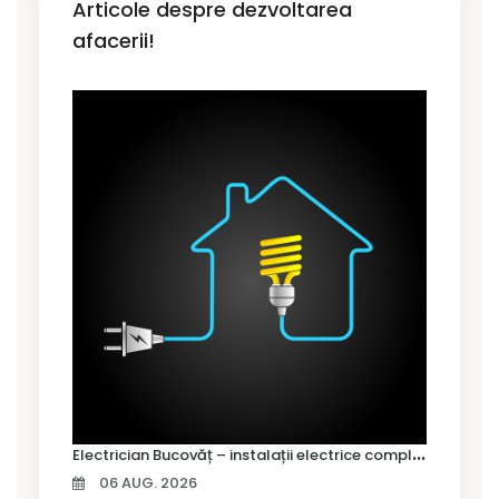
Articole despre dezvoltarea
afacerii!
E
lectrician Bucovăț – instalații electrice complete pentru case noi
06 AUG. 2026