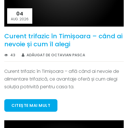
04
AUG. 2026
Curent trifazic în Timișoara – când ai
nevoie și cum îl alegi
43
ADĂUGAT DE OCTAVIAN PASCA
Curent trifazic în Timișoara – află când ai nevoie de
alimentare trifazică, ce avantaje oferă și cum alegi
soluția potrivită pentru casa ta.
CITEȘTE MAI MULT