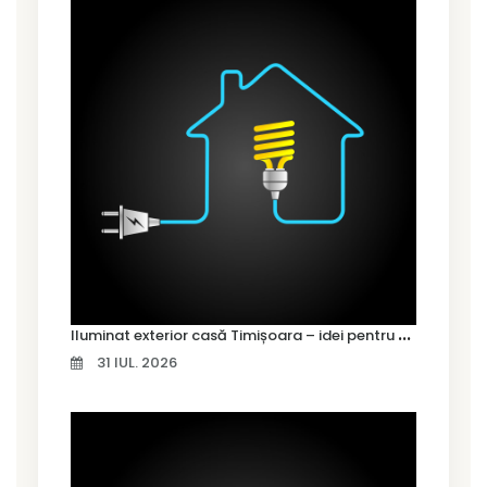
I
luminat exterior casă Timișoara – idei pentru siguranță și confort
31 IUL. 2026