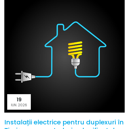
19
IUN. 2026
Instalații electrice pentru duplexuri în