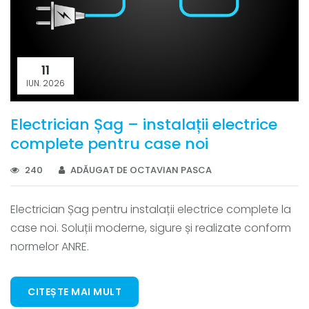
11
IUN. 2026
Electrician Șag – instalații electrice
complete pentru case noi
240
ADĂUGAT DE OCTAVIAN PASCA
Electrician Șag pentru instalații electrice complete la
case noi. Soluții moderne, sigure și realizate conform
normelor ANRE.
CITEȘTE MAI MULT