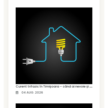
C
urent trifazic în Timișoara – când ai nevoie și cum îl alegi
04 AUG. 2026