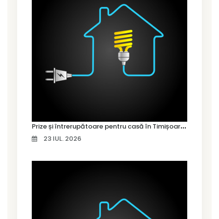
P
rize și întrerupătoare pentru casă în Timișoara – cum alegi variantele potrivite
23 IUL. 2026