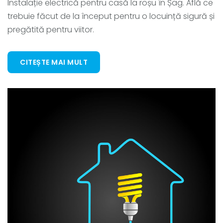
Instalație electrică pentru casă la roșu în Șag. Află ce
trebuie făcut de la început pentru o locuință sigură și
pregătită pentru viitor.
CITEȘTE MAI MULT