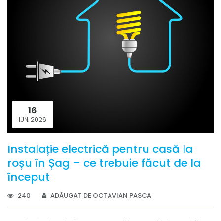
16
IUN. 2026
Instalație electrică pentru casă la
roșu în Șag – ce trebuie făcut de la
început
240
ADĂUGAT DE OCTAVIAN PASCA