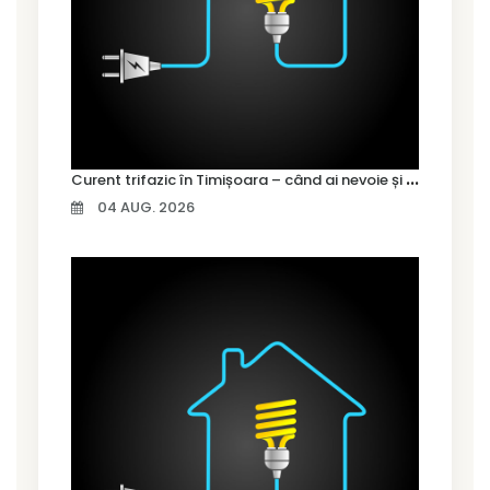
C
urent trifazic în Timișoara – când ai nevoie și cum îl alegi
04 AUG. 2026