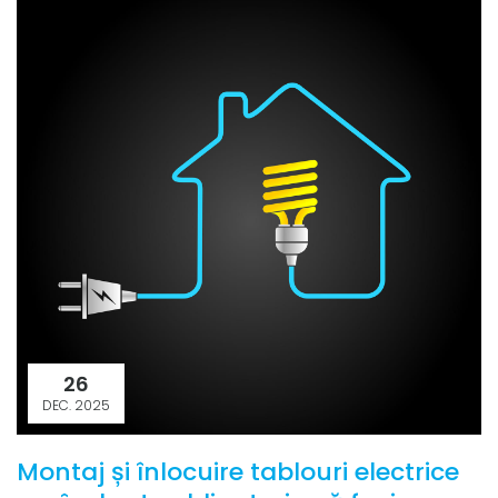
26
DEC. 2025
Montaj și înlocuire tablouri electrice