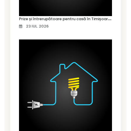
P
rize și întrerupătoare pentru casă în Timișoara – cum alegi variantele potrivite
23 IUL. 2026