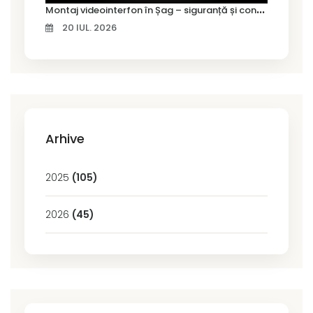
M
ontaj videointerfon în Șag – siguranță și control pentru locuința ta
20 IUL. 2026
Arhive
2025
(105)
2026
(45)