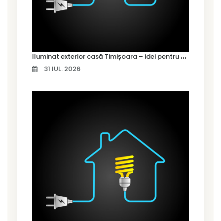
I
luminat exterior casă Timișoara – idei pentru siguranță și confort
31 IUL. 2026