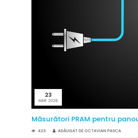
23
MAR. 2026
Măsurători PRAM pentru panour
423
ADĂUGAT DE OCTAVIAN PASCA