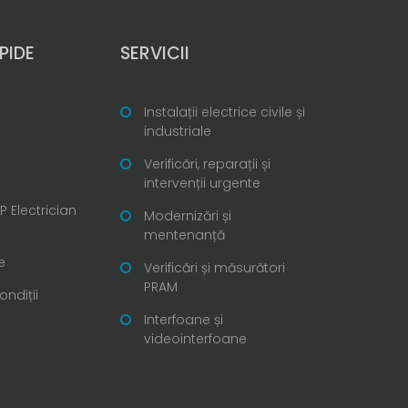
PIDE
SERVICII
Instalații electrice civile și
industriale
Verificări, reparații și
intervenții urgente
 Electrician
Modernizări și
mentenanță
e
Verificări și măsurători
PRAM
ondiții
Interfoane și
videointerfoane