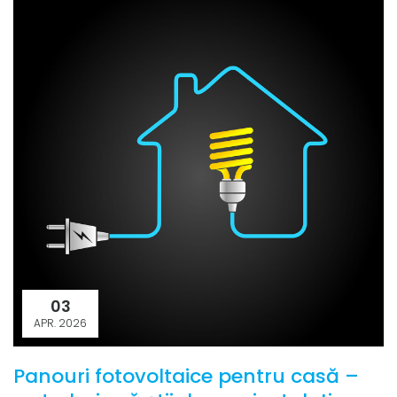
03
APR. 2026
Panouri fotovoltaice pentru casă –