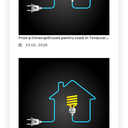
P
rize și întrerupătoare pentru casă în Timișoara – cum alegi variantele potrivite
23 IUL. 2026