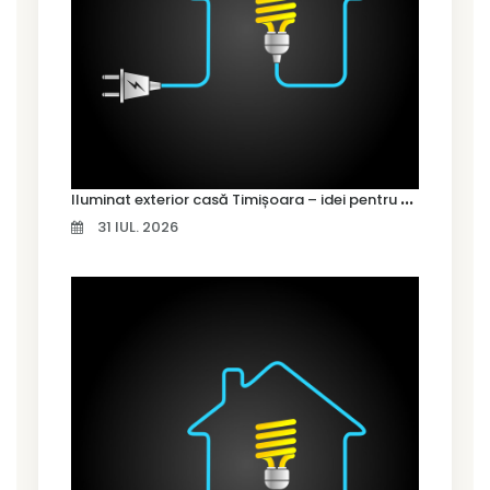
I
luminat exterior casă Timișoara – idei pentru siguranță și confort
31 IUL. 2026