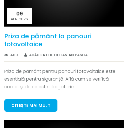
09
APR. 2026
Priza de pământ la panouri
fotovoltaice
403
ADĂUGAT DE OCTAVIAN PASCA
Priza de pământ pentru panouri fotovoltaice este
esențială pentru siguranță. Află cum se verifică
corect și de ce este obligatorie.
CITEȘTE MAI MULT