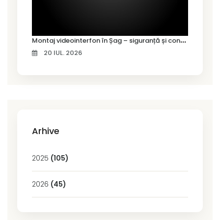
M
ontaj videointerfon în Șag – siguranță și control pentru locuința ta
20 IUL. 2026
Arhive
2025
(105)
2026
(45)