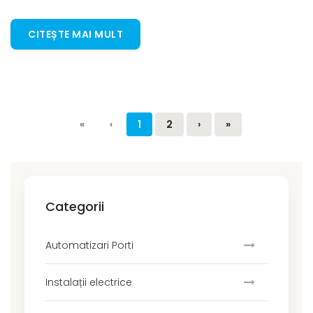
CITEȘTE MAI MULT
«
‹
1
2
›
»
Categorii
Automatizari Porti
Instalații electrice