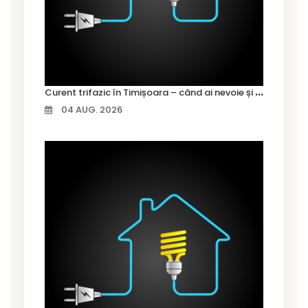
C
urent trifazic în Timișoara – când ai nevoie și cum îl alegi
04 AUG. 2026