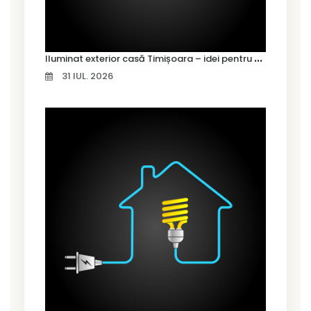
I
luminat exterior casă Timișoara – idei pentru siguranță și confort
31 IUL. 2026