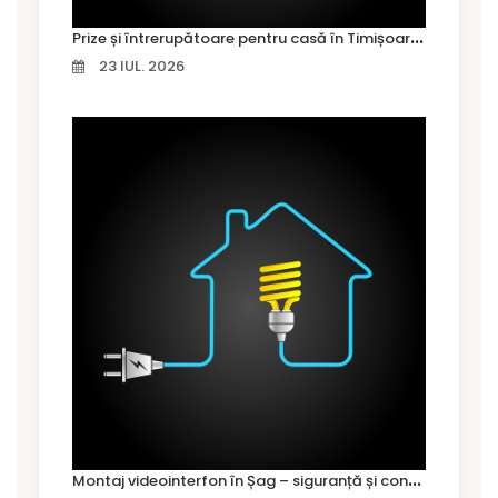
P
rize și întrerupătoare pentru casă în Timișoara – cum alegi variantele potrivite
23 IUL. 2026
M
ontaj videointerfon în Șag – siguranță și control pentru locuința ta