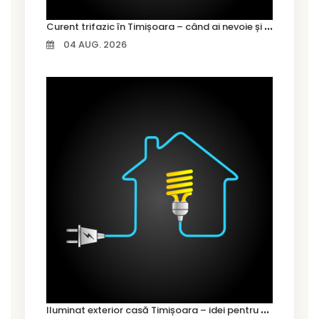
C
urent trifazic în Timișoara – când ai nevoie și cum îl alegi
04 AUG. 2026
I
luminat exterior casă Timișoara – idei pentru siguranță și confort