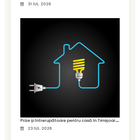
31 IUL. 2026
P
rize și întrerupătoare pentru casă în Timișoara – cum alegi variantele potrivite
23 IUL. 2026