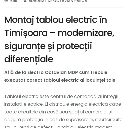
599
ADĂUGAT DE OCTAVIAN PASCA
Montaj tablou electric în
Timișoara – modernizare,
siguranțe și protecții
diferențiale
Află de la Electro Octavian MDP cum trebuie
executat corect tabloul electric al locuinței tale
Tabloul electric este centrul de comandă al întregii
instalații electrice. El distribuie energia electrică către
toate circuitele din casă sau spațiul comercial și
asigură protecția în caz de suprasarcini, scurtcircuite
sau curenți de defect. Un tablou electric modern,