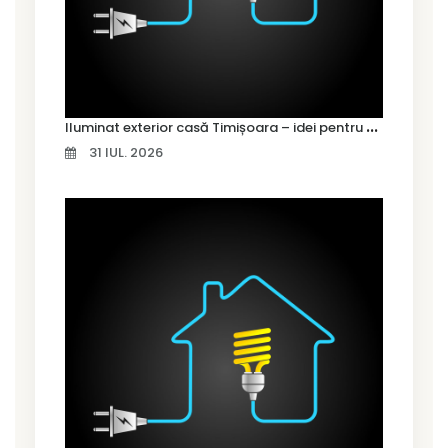
I
luminat exterior casă Timișoara – idei pentru siguranță și confort
31 IUL. 2026