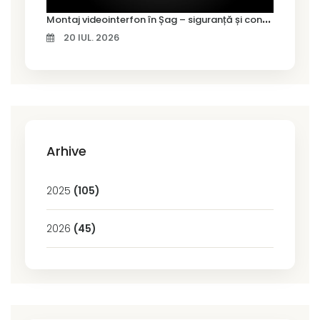
M
ontaj videointerfon în Șag – siguranță și control pentru locuința ta
20 IUL. 2026
Arhive
2025
(105)
2026
(45)