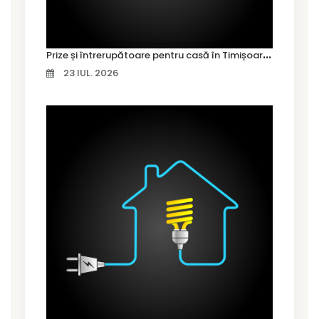
P
rize și întrerupătoare pentru casă în Timișoara – cum alegi variantele potrivite
23 IUL. 2026