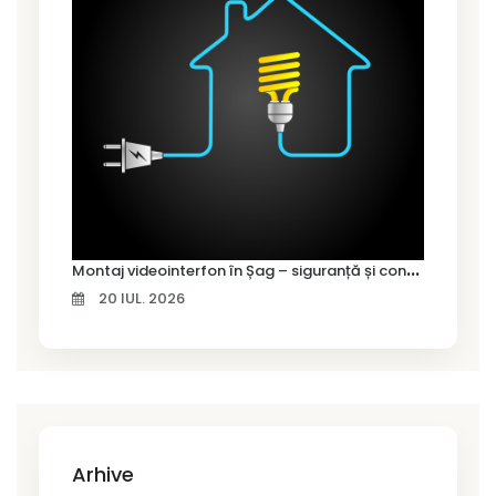
M
ontaj videointerfon în Șag – siguranță și control pentru locuința ta
20 IUL. 2026
Arhive