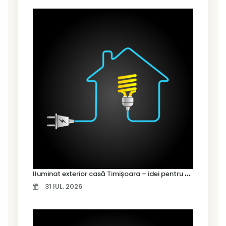
I
luminat exterior casă Timișoara – idei pentru siguranță și confort
31 IUL. 2026