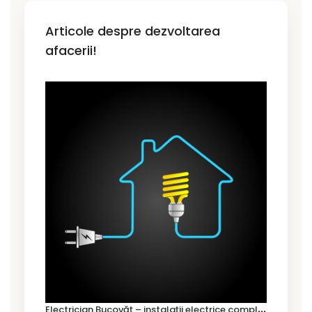
Articole despre dezvoltarea
afacerii!
E
lectrician Bucovăț – instalații electrice complete pentru case noi