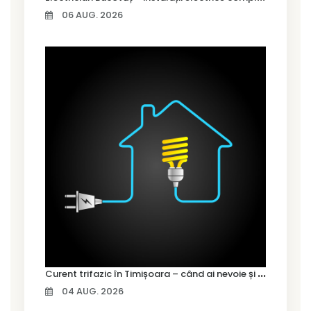
06 AUG. 2026
C
urent trifazic în Timișoara – când ai nevoie și cum îl alegi
04 AUG. 2026