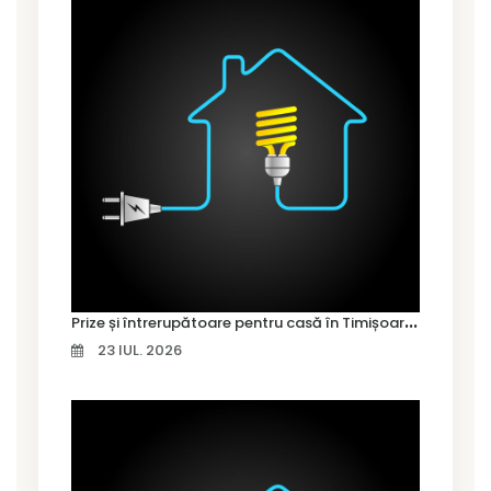
P
rize și întrerupătoare pentru casă în Timișoara – cum alegi variantele potrivite
23 IUL. 2026