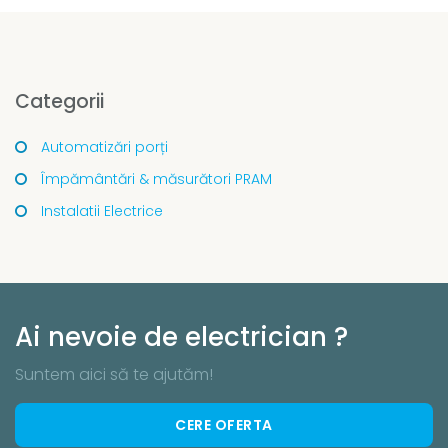
Categorii
Automatizări porți
Împământări & măsurători PRAM
Instalatii Electrice
Ai nevoie de electrician ?
Suntem aici să te ajutăm!
CERE OFERTA