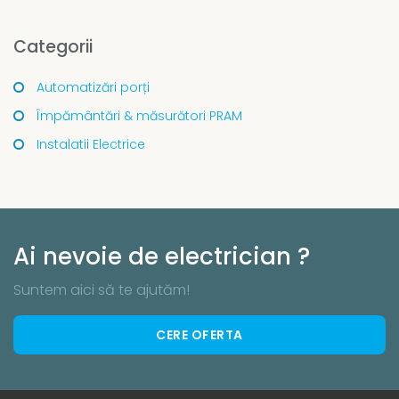
Categorii
Automatizări porți
Împământări & măsurători PRAM
Instalatii Electrice
Ai nevoie de electrician ?
Suntem aici să te ajutăm!
CERE OFERTA