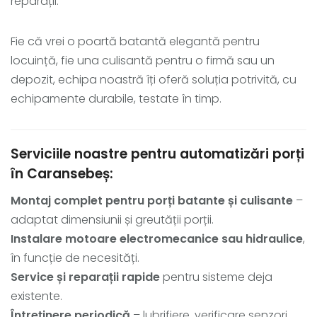
reparații.
Fie că vrei o poartă batantă elegantă pentru
locuință, fie una culisantă pentru o firmă sau un
depozit, echipa noastră îți oferă soluția potrivită, cu
echipamente durabile, testate în timp.
Serviciile noastre pentru automatizări porți
în Caransebeș:
Montaj complet pentru porți batante și culisante
–
adaptat dimensiunii și greutății porții.
Instalare motoare electromecanice sau hidraulice
,
în funcție de necesități.
Service și reparații rapide
pentru sisteme deja
existente.
Întreținere periodică
– lubrifiere, verificare senzori,