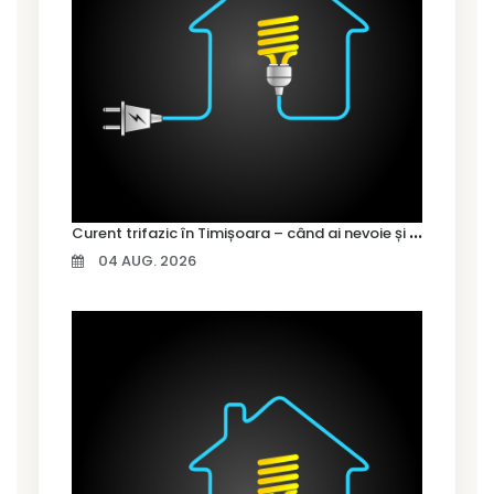
C
urent trifazic în Timișoara – când ai nevoie și cum îl alegi
04 AUG. 2026