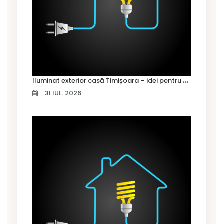
I
luminat exterior casă Timișoara – idei pentru siguranță și confort
31 IUL. 2026