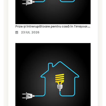
P
rize și întrerupătoare pentru casă în Timișoara – cum alegi variantele potrivite
23 IUL. 2026