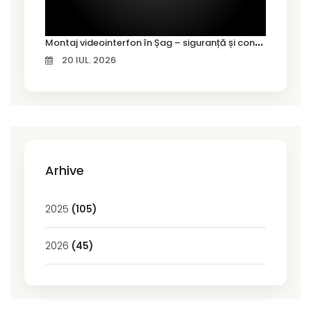
M
ontaj videointerfon în Șag – siguranță și control pentru locuința ta
20 IUL. 2026
Arhive
2025
(105)
2026
(45)