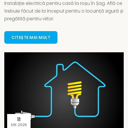
Instalație electrică pentru casă la roșu în Șag. Află ce
trebuie făcut de la început pentru o locuință sigură și
pregătită pentru viitor.
CITEȘTE MAI MULT
11
IUN. 2026