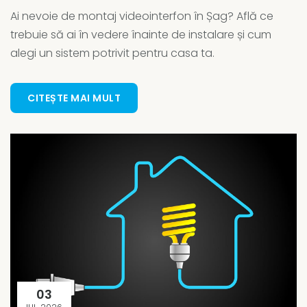
Ai nevoie de montaj videointerfon în Șag? Află ce
trebuie să ai în vedere înainte de instalare și cum
alegi un sistem potrivit pentru casa ta.
CITEȘTE MAI MULT
03