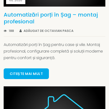
IUL. 2026
Automatizări porți în Șag – montaj
profesional
188
ADĂUGAT DE OCTAVIAN PASCA
Automatizări porți în Șag pentru case și vile. Montaj
profesional, configurare completă și soluții moderne
pentru confort și siguranță.
CITEȘTE MAI MULT