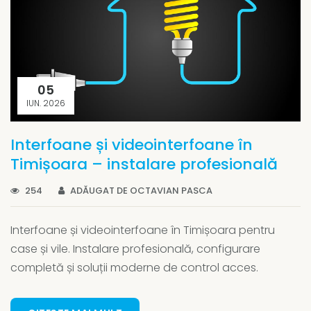
05
IUN. 2026
Interfoane și videointerfoane în
Timișoara – instalare profesională
254
ADĂUGAT DE OCTAVIAN PASCA
Interfoane și videointerfoane în Timișoara pentru
case și vile. Instalare profesională, configurare
completă și soluții moderne de control acces.