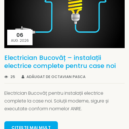
06
AUG. 2026
Electrician Bucovăț – instalații
electrice complete pentru case noi
25
ADĂUGAT DE OCTAVIAN PASCA
Electrician Bucovăț pentru instalații electrice
complete la case noi. Soluții moderne, sigure și
executate conform normelor ANRE.
CITEȘTE MAI MULT