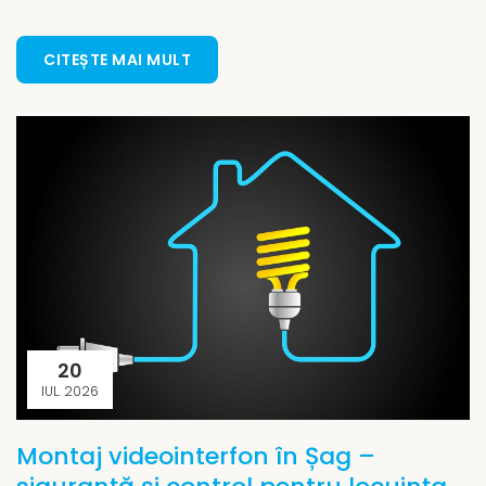
CITEȘTE MAI MULT
20
IUL. 2026
Montaj videointerfon în Șag –