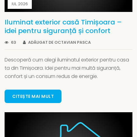
IUL. 2026
Iluminat exterior casă Timișoara –
idei pentru siguranță și confort
63
ADĂUGAT DE OCTAVIAN PASCA
Descoperă cum alegi iluminatul exterior pentru casa
ta din Timișoara. Idei pentru mai multă siguranță,
confort și un consum redus de energie.
CITEȘTE MAI MULT