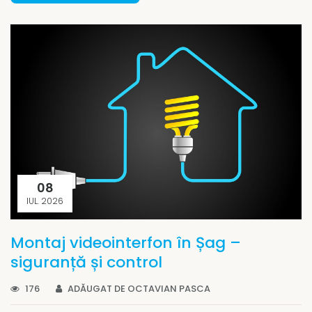
08
IUL. 2026
Montaj videointerfon în Șag –
siguranță și control
176
ADĂUGAT DE OCTAVIAN PASCA