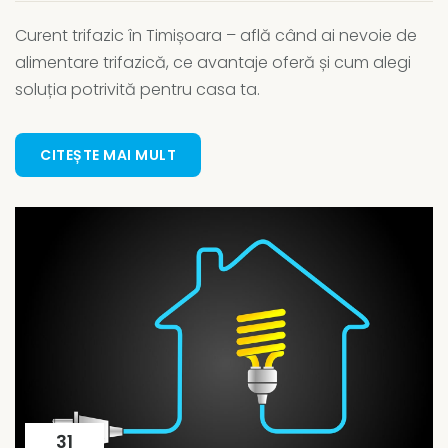
Curent trifazic în Timișoara – află când ai nevoie de
alimentare trifazică, ce avantaje oferă și cum alegi
soluția potrivită pentru casa ta.
CITEȘTE MAI MULT
31