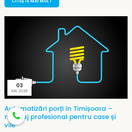
CITEȘTE MAI MULT
03
IUN. 2026
Automatizări porți în Timișoara –
montaj profesional pentru case și
vile