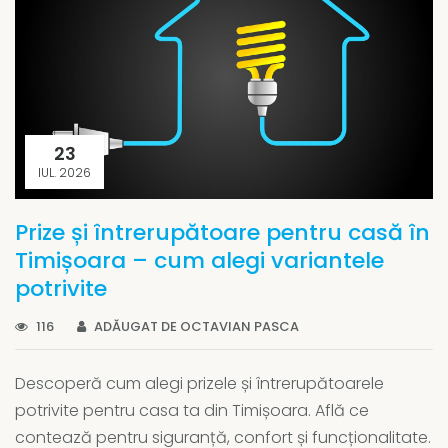
23
IUL. 2026
Prize și întrerupătoare pentru casă în
Timișoara – cum alegi variantele
potrivite
116
ADĂUGAT DE OCTAVIAN PASCA
Descoperă cum alegi prizele și întrerupătoarele
potrivite pentru casa ta din Timișoara. Află ce
contează pentru siguranță, confort și funcționalitate.