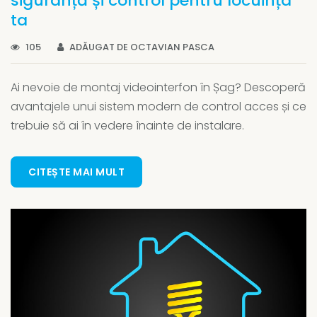
siguranță și control pentru locuința
ta
105
ADĂUGAT DE OCTAVIAN PASCA
Ai nevoie de montaj videointerfon în Șag? Descoperă
avantajele unui sistem modern de control acces și ce
trebuie să ai în vedere înainte de instalare.
CITEȘTE MAI MULT