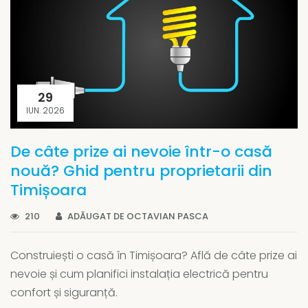
29
IUN. 2026
De câte prize ai nevoie într-o casă
nouă? Ghid pentru proprietarii din
Timișoara
210
ADĂUGAT DE OCTAVIAN PASCA
Construiești o casă în Timișoara? Află de câte prize ai
nevoie și cum planifici instalația electrică pentru
confort și siguranță.