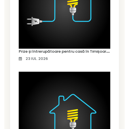
P
rize și întrerupătoare pentru casă în Timișoara – cum alegi variantele potrivite
23 IUL. 2026