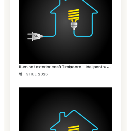
I
luminat exterior casă Timișoara – idei pentru siguranță și confort
31 IUL. 2026