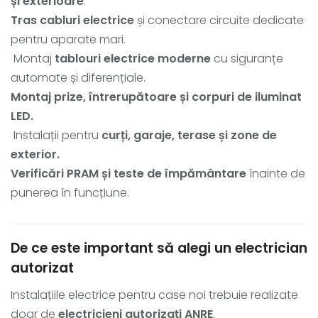
și exterioare
.
Tras cabluri electrice
și conectare circuite dedicate
pentru aparate mari.
Montaj
tablouri electrice moderne
cu siguranțe
automate și diferențiale.
Montaj prize, întrerupătoare și corpuri de iluminat
LED.
Instalații pentru
curți, garaje, terase și zone de
exterior.
Verificări PRAM și teste de împământare
înainte de
punerea în funcțiune.
De ce este important să alegi un electrician
autorizat
Instalațiile electrice pentru case noi trebuie realizate
doar de
electricieni autorizați ANRE
.