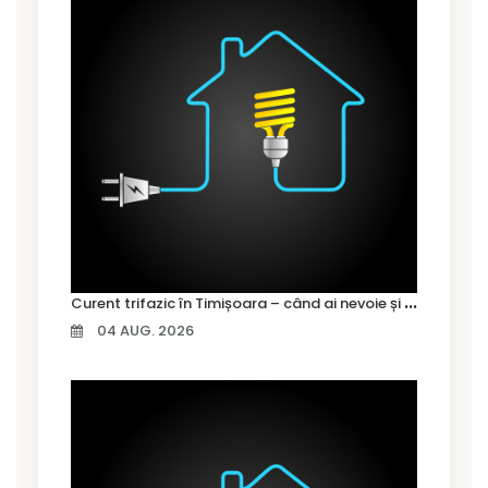
C
urent trifazic în Timișoara – când ai nevoie și cum îl alegi
04 AUG. 2026