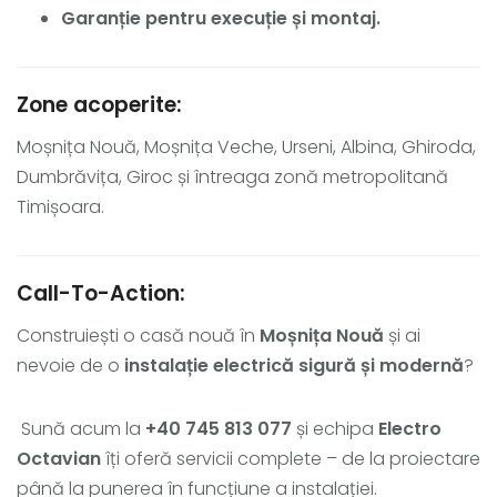
Garanție pentru execuție și montaj.
Zone acoperite:
Moșnița Nouă, Moșnița Veche, Urseni, Albina, Ghiroda,
Dumbrăvița, Giroc și întreaga zonă metropolitană
Timișoara.
Call-To-Action:
Construiești o casă nouă în
Moșnița Nouă
și ai
nevoie de o
instalație electrică sigură și modernă
?
Sună acum la
+40 745 813 077
și echipa
Electro
Octavian
îți oferă servicii complete – de la proiectare
până la punerea în funcțiune a instalației.