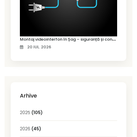
M
ontaj videointerfon în Șag – siguranță și control pentru locuința ta
20 IUL. 2026
Arhive
2025
(105)
2026
(45)