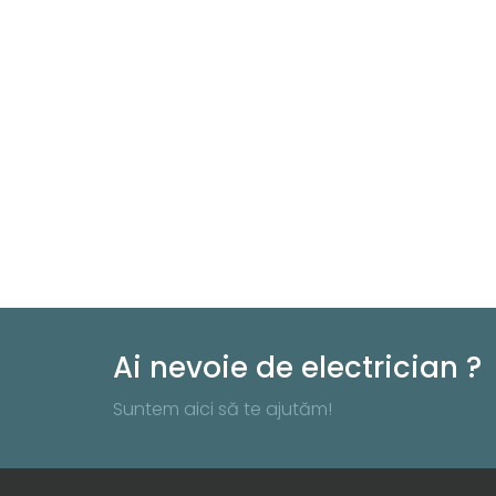
Ai nevoie de electrician ?
Suntem aici să te ajutăm!