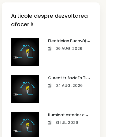
Articole despre dezvoltarea
afacerii!
E
lectrician Bucovăț – instalații electrice complete pentru case noi
06 AUG. 2026
C
urent trifazic în Timișoara – când ai nevoie și cum îl alegi
04 AUG. 2026
I
luminat exterior casă Timișoara – idei pentru siguranță și confort
31 IUL. 2026