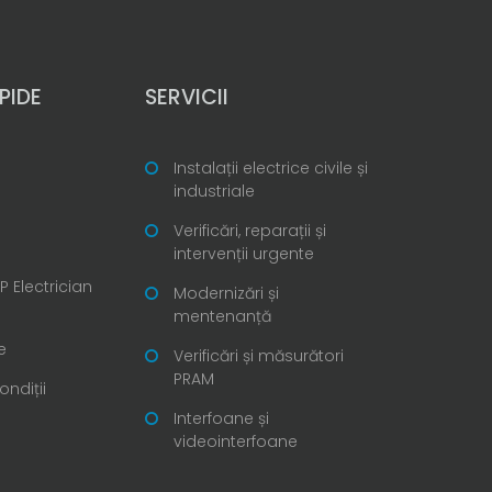
PIDE
SERVICII
Instalații electrice civile și
industriale
Verificări, reparații și
intervenții urgente
 Electrician
Modernizări și
mentenanță
e
Verificări și măsurători
PRAM
ondiții
Interfoane și
videointerfoane